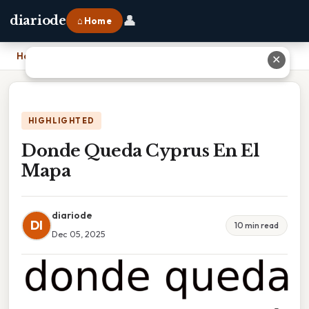
👤
diariode
⌂ Home
Home
›
Donde Queda Cyprus En El Mapa
✕
HIGHLIGHTED
Donde Queda Cyprus En El
Mapa
diariode
DI
10 min read
Dec 05, 2025